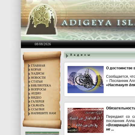
08/08/2026
Х а д и с ы
ГЛАВНАЯ
О достоинстве 
КОРАН
ХАДИСЫ
Сообщается, что
НОВОСТИ
– Посланник Алл
СТАТЬИ
«Настанут для 
БИБЛИОТЕКА
ВОПРОСЫ
АУДИО
ВИДЕО
ГАЛЕРЕЯ
СКАЧАТЬ
Обязательность
ССЫЛКИ
НАПИШИТЕ НАМ
Передают со с
посланник Аллах
«Возвращай дов
не ...