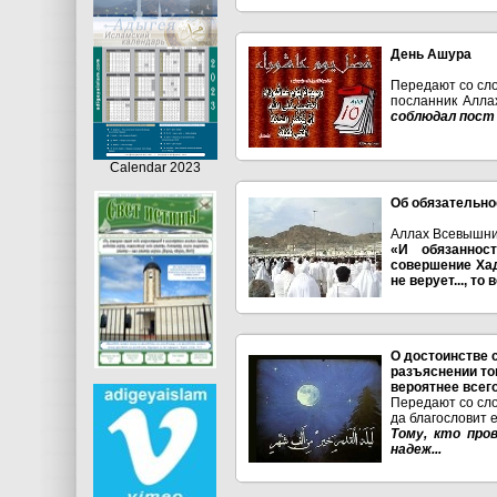
День Ашура
Передают со сло
посланник Алла
соблюдал пост 
Calendar 2023
Об обязательно
Аллах Всевышни
«И обязаннос
совершение Хад
не верует..., то
О достоинстве 
разъяснении тог
вероятнее всег
Передают со сло
да благословит е
Тому, кто про
надеж...