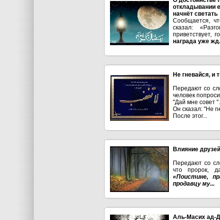
О достоинстве 
откладывании ег
начнёт светать
Сообщается, чт
сказал: «Разг
приветствует, г
награда уже жд.
Не гневайся, и 
Передают со сло
человек попросил
"Дай мне совет ".
Он сказал: "Не г
После этог...
Влияние друзей
Передают со сл
что пророк, д
«Поистине, п
продавцу му...
Аль-Масих ад-Д