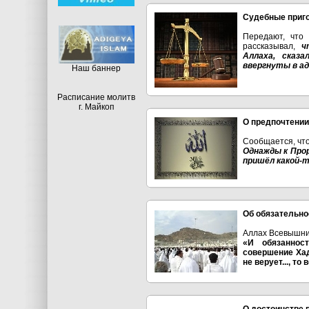
Судебные приг
Передают, что
рассказывал,
ч
Аллаха, сказ
ввергнуты в ад, 
Hаш баннер
Расписание молитв
г. Майкоп
О предпочтении
Сообщается, что
Однажды к Прор
пришёл какой-то
Об обязательно
Аллах Всевышни
«И обязаннос
совершение Хад
не верует..., то