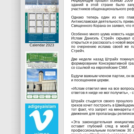
Референдум прошел осенью 2009 г
зданий в этой стране было зап
участников общенационального реф
Однако теперь один из его глав
Антиисламская деятельность привела
Священного Корана он заявил, что 
Особенно много шума новость наде
Ислам Даниэль Стрейч скрывал о
открыться и рассказать о новой в
Calendar 2023
по очернению ислама своей же па
Стрейч.
Две недели назад Штрайх покинул
формировании Консервативной гра
со ссылкой на европейские СМИ.
Будучи важным членом партии, он в
и посещением церкви.
«Ислам ответил мне на все вопросы
ответов я нигде не мог получить», -
Штрайх стыдится своего прошлого 
грехов хочет построить в Швейцари
тот факт, что запрет на минареты 
движения для пропаганды религиозн
«Эта законодательная инициатив
оставит глубокий след в моей д
профессиональным политиком 30 ле