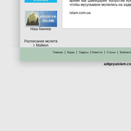
время как Швейцария напротив ну
чтобы мусульмане молились на задво
islam.com.ua
Hаш баннер
Расписание молитв
г. Майкоп
|
|
|
|
|
Главная
Коран
Хадисы
Новости
Статьи
Библиот
adigeyaislam.co