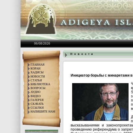
06/08/2026
Н о в о с т и
ГЛАВНАЯ
КОРАН
ХАДИСЫ
Инициатор борьбы с минаретами 
НОВОСТИ
СТАТЬИ
Ч
БИБЛИОТЕКА
к
ВОПРОСЫ
S
АУДИО
з
ВИДЕО
ГАЛЕРЕЯ
СКАЧАТЬ
п
ССЫЛКИ
м
НАПИШИТЕ НАМ
Д
п
высказываниями и законопроекта
проведению референдума о запрете