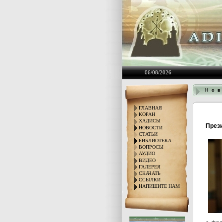
06/08/2026
Н о в
ГЛАВНАЯ
КОРАН
ХАДИСЫ
Прези
НОВОСТИ
СТАТЬИ
БИБЛИОТЕКА
ВОПРОСЫ
АУДИО
ВИДЕО
ГАЛЕРЕЯ
СКАЧАТЬ
ССЫЛКИ
НАПИШИТЕ НАМ