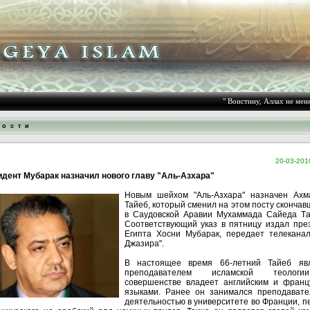
" Воистину, Аллах не меняе
 о с т и
20-03-201
дент Мубарак назначил нового главу "Аль-Азхара"
Новым шейхом "Аль-Азхара" назначен Ахм
Тайеб, который сменил на этом посту скончав
в Саудовской Аравии Мухаммада Сайеда Та
Соответствующий указ в пятницу издал пре
Египта Хосни Мубарак, передает телеканал
Джазира".
В настоящее время 66-летний Тайеб яв
преподавателем исламской теолог
совершенстве владеет английским и франц
языками. Ранее он занимался преподавате
деятельностью в университете во Франции, п