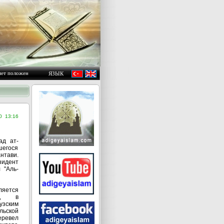
т положения людей, пока они не изменят самих себя " «Гром:11»
ЯЗЫК
0 13:16
ад ат-
шегося
нтави.
зидент
 "Аль-
ляется
ии, в
узским
льской
еревел