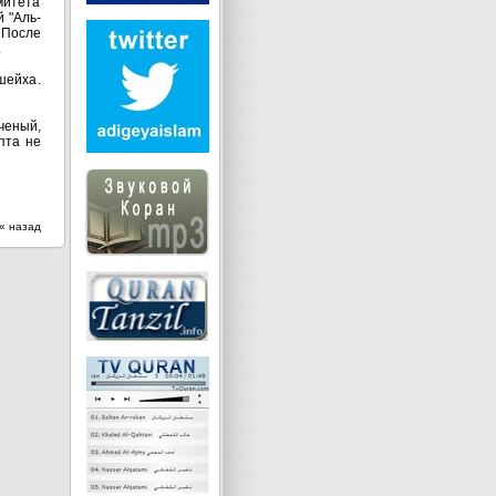
митета
 "Аль-
 После
.
шейха.
ченый,
пта не
« назад