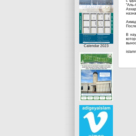
с фра
"Аль-
Азха
назна
Ахмад
После
В нау
котор
вынос
Calendar 2023
islam