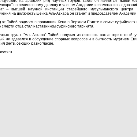
нцузского на арабский ряд научных трудов. Также он является главой ко
Азхара" по религиозному диалогу и членом Академии исламских исследований
ра" – высшей научной инстанции старейшего мусульманского центра.
чения на должность шейха Аль-Азхара он станет и председателем Академии
 ат-Тайеб родился в провинции Кена в Верхнем Египте в семье суфийского 
 смерти отца стал наставником суфийского тариката.
чных кругах "Аль-Азхара" Тайеб получил известность как авторитетный у
ый не вдавался в обсуждение спорных вопросов и в бытность муфтием Еги
ил фетв, сеющих разногласие.
news.ru