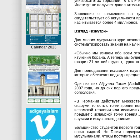
университетах Германии. В отличи
Институт не получает дополнительн
Заявление о зачислении на ку
свидетельствует об актуальности п
насчитывается более 4 миллионов.
Взгляд «изнутри»
Для многих мусульман курс позвол
систематизировать знания на научн
Calendar 2023
«Обычно мы узнаем обо всем это
изучения Корана. А теперь мы будем
говорит 21-летний студент, турок по
Для преподавания исламских наук 
которые обеспечат подход к предме
Один из них Абдулла Таким (Abdul
2007 года, но до сих пор его пред
богословия.
«В Германии действует множество
снаружи, то есть с точки зрения н
исламской теологии или исламских
предмет с исламской точки зрения
науками и искусствоведением».
Большинство студентов первого го
носят хиджаб. Но Таким подчерк
мусульманами, чтобы поступить на э