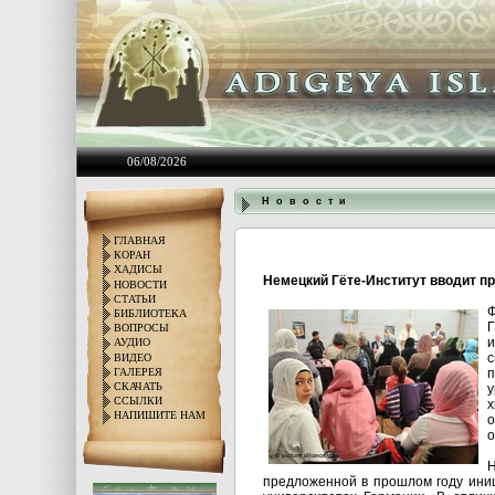
06/08/2026
Н о в о с т и
ГЛАВНАЯ
КОРАН
ХАДИСЫ
Немецкий Гёте-Институт вводит п
НОВОСТИ
СТАТЬИ
Ф
БИБЛИОТЕКА
Г
ВОПРОСЫ
и
АУДИО
с
ВИДЕО
ГАЛЕРЕЯ
п
СКАЧАТЬ
у
ССЫЛКИ
х
НАПИШИТЕ НАМ
о
о
Н
предложенной в прошлом году иниц