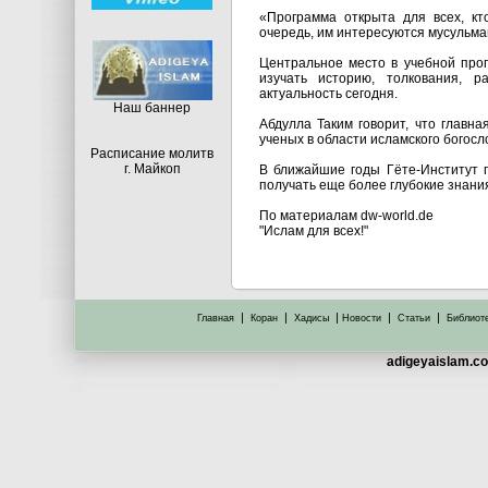
«Программа открыта для всех, кт
очередь, им интересуются мусульман
Центральное место в учебной про
изучать историю, толкования, 
актуальность сегодня.
Hаш баннер
Абдулла Таким говорит, что главн
ученых в области исламского богосл
Расписание молитв
г. Майкоп
В ближайшие годы Гёте-Институт п
получать еще более глубокие знания
По материалам dw-world.de
"Ислам для всех!"
|
|
|
|
|
Главная
Коран
Хадисы
Новости
Статьи
Библиот
adigeyaislam.co