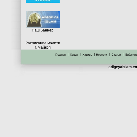
Hаш баннер
Расписание молитв
г. Майкоп
|
|
|
|
|
Главная
Коран
Хадисы
Новости
Статьи
Библиот
adigeyaislam.co