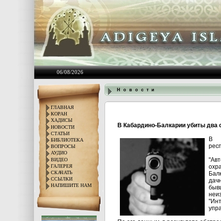
06/08/2026
Н о в о с т и
ГЛАВНАЯ
КОРАН
ХАДИСЫ
В Кабардино-Балкарии убиты два
НОВОСТИ
СТАТЬИ
В К
БИБЛИОТЕКА
рес
ВОПРОСЫ
АУДИО
"Ав
ВИДЕО
ГАЛЕРЕЯ
охр
СКАЧАТЬ
Бал
ССЫЛКИ
дач
НАПИШИТЕ НАМ
быв
неи
"Ин
упра