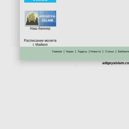
Hаш баннер
Расписание молитв
г. Майкоп
|
|
|
|
|
Главная
Коран
Хадисы
Новости
Статьи
Библиот
adigeyaislam.co