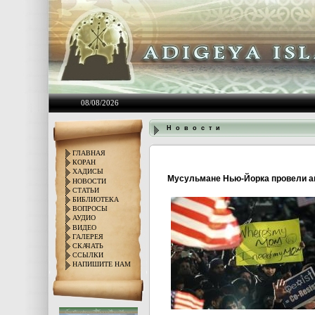
08/08/2026
Н о в о с т и
ГЛАВНАЯ
КОРАН
ХАДИСЫ
Мусульмане Нью-Йорка провели а
НОВОСТИ
СТАТЬИ
БИБЛИОТЕКА
ВОПРОСЫ
АУДИО
ВИДЕО
ГАЛЕРЕЯ
СКАЧАТЬ
ССЫЛКИ
НАПИШИТЕ НАМ