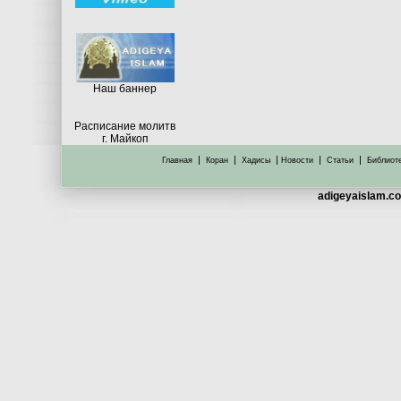
Hаш баннер
Расписание молитв
г. Майкоп
|
|
|
|
|
Главная
Коран
Хадисы
Новости
Статьи
Библиот
adigeyaislam.co