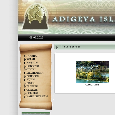
08/08/2026
Г а л е р е я
ГЛАВНАЯ
КОРАН
ХАДИСЫ
НОВОСТИ
СТАТЬИ
БИБЛИОТЕКА
ВОПРОСЫ
АУДИО
ВИДЕО
CAUCASUS
ГАЛЕРЕЯ
СКАЧАТЬ
ССЫЛКИ
НАПИШИТЕ НАМ