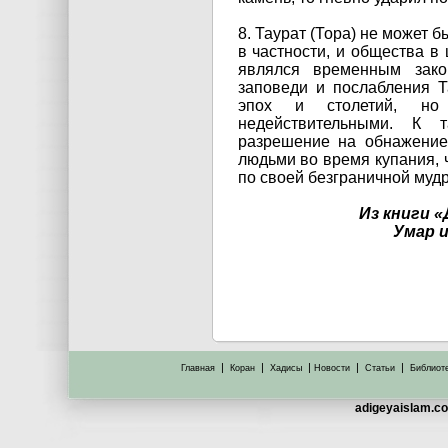
8. Таурат (Тора) не может 
в частности, и общества в 
являлся временным зак
заповеди и послабления 
эпох и столетий, н
недействительными. К 
разрешение на обнажение
людьми во время купания, 
по своей безграничной муд
Из книги 
Умар 
|
|
|
|
|
Главная
Коран
Хадисы
Новости
Статьи
Библиот
adigeyaislam.co