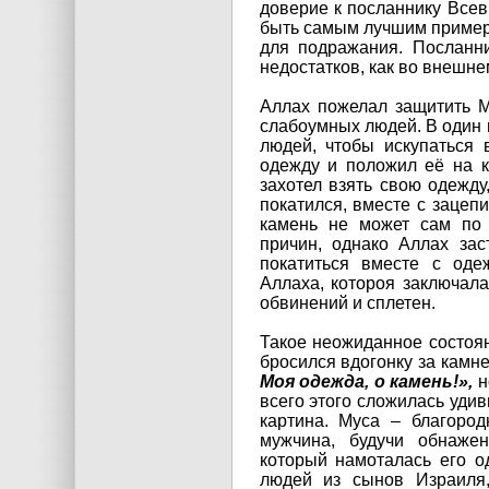
доверие к посланнику Всев
быть самым лучшим приме
для подражания. Посланн
недостатков, как во внешне
Аллах пожелал защитить М
слабоумных людей. В один и
людей, чтобы искупаться 
одежду и положил её на к
захотел взять свою одежду
покатился, вместе с зацеп
камень не может сам по 
причин, однако Аллах зас
покатиться вместе с оде
Аллаха, котороя заключал
обвинений и сплетен.
Такое неожиданное состоян
бросился вдогонку за камн
Моя одежда, о камень!»,
н
всего этого сложилась удив
картина. Муса – благород
мужчина, будучи обнаже
который намоталась его о
людей из сынов Израиля,