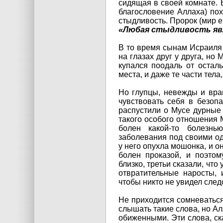
сидящая в своей комнате. 
благословение Аллаха) пох
стыдливость. Пророк (мир е
«Любая стыдливость яв
В то время сынам Исраиля
на глазах друг у друга, но 
купался поодаль от остал
места, и даже те части тела
Но глупцы, невежды и враг
чувствовать себя в безоп
распустили о Мусе дурные 
такого особого отношения М
болен какой-то болезнь
заболевания под своими од
у него опухла мошонка, и он
болен проказой, и поэто
близко, третьи сказали, что
отвратительные наросты, 
чтобы никто не увидел след
Не приходится сомневаться
слышать такие слова, но Ал
обиженными. Эти слова, ск