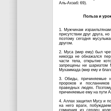
Аль-Ахзаб: 69).
Польза и уро
1. Мужчинам израильтяна
присутствии друг друга, н
поэтому сегодня мусульм
другом.
2. Муса (мир ему) был чр
никогда не обнажался пер
части тела, открытие ко
запрещены ни шариатом М
Мухаммада (мир ему и благ
3. Обиды, причиняемые 
пророков и посланнико
праведных людях. Поэтому
причиняемые ему на пути А
4. Аллах защитил Мусу и по
на него враги, побуждае
сомнения из сердец коле