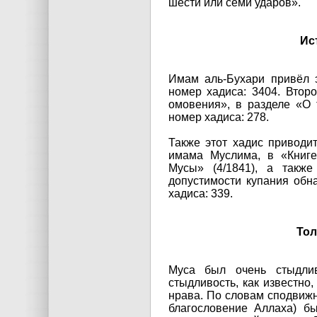
шести или семи ударов».
Ис
Имам аль-Бухари привёл э
номер хадиса: 3404. Втор
омовения», в разделе «О т
номер хадиса: 278.
Также этот хадис приводи
имама Муслима, в «Книге
Мусы» (4/1841), а такж
допустимости купания обн
хадиса: 339.
Тол
Муса был очень стыдлив
стыдливость, как известно
нрава. По словам сподвижн
благословение Аллаха) б