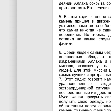
деянии Аллаха сокрыта со
притивостоять Его велению
5. В этом хадисе говоритс
камень пришел в движен
укатился, намотав на себя 
что камни никогда не сдви
передвинет. Во-вторых,
оставил на камне следы
физики.
6. Среди людей самым бе
внешностью обладают п
избранниками Аллаха и 
миссию, возложенную на 
людей. Для этой миссии 
самых лучших и прекрасных
7. Этот хадис говорит на
уравновешенные лю
экстраординарной ситуац
несвойственные им действия
Муса, желая прикрыть св
получить свою одежду, но
обнаженным перед своими
камень, то гневно ударил п