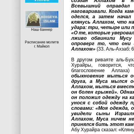
создан Аллахом в на
Всевышний оправда
наговаривали. Когда кам
оделся, а затем начал
клянусь Аллахом, что н
удара: три, четыре или 
Hаш баннер
«О те, которые уверова
лживо обвинили Мусу 
Расписание молитв
опроверг то, что они 
г. Майкоп
Аллахом»
(33. Аль-Ахзаб: 6
В другом риваяте аль-Бух
Хурайры, говорится, 
благословение Аллаха
обыкновение мыться о
друга, а Муса мылся о
Аллахом, мыться вместе
он болен грыжей». Одна
он положил одежду на ка
унося с собой одежду п
словами: «Моя одежда, о
увидели сыны Израиля
Аллахом, Муса ничем н
принялся бить этот каме
Абу Хурайра сказал: «Кляну