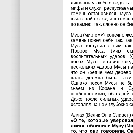
лишённым любых недостатк
мифы и слухи, распускаемые
камень остановился, Муса 
взял свой посох, и в гневе
по камню, так, словно он б
Муса (мир ему), конечно же,
камень повел себя так, как
Муса поступил с ним так
Пророк Муса (мир ем
воспитательных ударов. 
посох Мусы оставил след
нескольких ударов Мусы на
что он крепче чем дерево
палка должна была слома
Однако посох Мусы не бы
знаем из Корана и Су
особенностями, об одной 
Даже после сильных ударо
оставлял на нем глубокие с
Аллах (Велик Он и Славен)
«О те, которые уверова
лживо обвинили Мусу (Мо
то, что они говорили. 