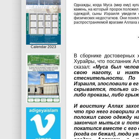
Однажды, когда Муса (мир ему) куп
камень, на который пророк положил 
одеждой, сыны Израиля увидели е
физических недостатков. Они понял
распространяемой врагами Аллаха и
Calendar 2023
В сборнике достоверных 
Хурайры, что посланник Ал
сказал:
«Муса был челов
свою наготу, и никт
стеснительности. По
Израиля, злословили в е
скрывается, только из-
либо проказы, либо грыж
И воистину Аллах захо
что про него говорили л
положил свою одежду на 
закончил мыться и потя
покатился вместе с его 
(когда он бежал), люди 