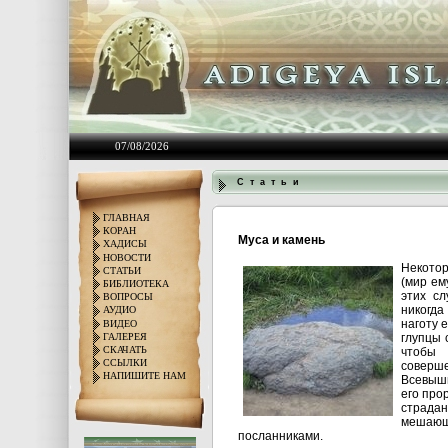
07/08/2026
С т а т ь и
ГЛАВНАЯ
КОРАН
Муса и камень
ХАДИСЫ
НОВОСТИ
Некотор
СТАТЬИ
(мир ем
БИБЛИОТЕКА
этих с
ВОПРОСЫ
никогда
АУДИО
наготу 
ВИДЕО
ГАЛЕРЕЯ
глупцы 
СКАЧАТЬ
чтобы
ССЫЛКИ
соверше
НАПИШИТЕ НАМ
Всевышн
его прор
страда
мешающи
посланниками.