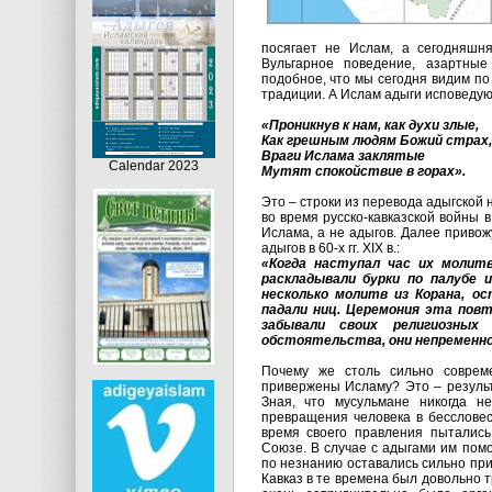
посягает не Ислам, а сегодняшн
Вульгарное поведение, азартные
подобное, что мы сегодня видим по 
традиции. А Ислам адыги исповедую
«Проникнув к нам, как духи злые,
Как грешным людям Божий страх,
Враги Ислама заклятые
Calendar 2023
Мутят спокойствие в горах».
Это – строки из перевода адыгской 
во время русско-кавказской войны в 
Ислама, а не адыгов. Далее привож
адыгов в 60-х гг. XIX в.:
«Когда наступал час их молитв
раскладывали бурки по палубе 
несколько молитв из Корана, о
падали ниц. Церемония эта повто
забывали своих религиозны
обстоятельства, они непременно
Почему же столь сильно соврем
привержены Исламу? Это – результ
Зная, что мусульмане никогда н
превращения человека в бессловес
время своего правления пытались
Союзе. В случае с адыгами им помо
по незнанию оставались сильно пр
Кавказ в те времена был довольно 