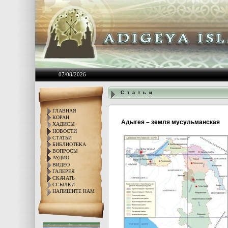
07/08/2026
С т а т ь и
ГЛАВНАЯ
КОРАН
Адыгея – земля мусульманская
ХАДИСЫ
НОВОСТИ
СТАТЬИ
БИБЛИОТЕКА
ВОПРОСЫ
АУДИО
ВИДЕО
ГАЛЕРЕЯ
СКАЧАТЬ
ССЫЛКИ
НАПИШИТЕ НАМ