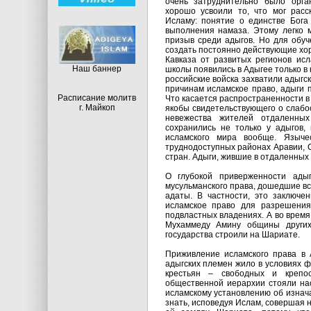
очень затруднительно было орга
хорошо усвоили то, что мог расс
Исламу: понятие о единстве Бога 
выполнения намаза. Этому легко мо
призыв среди адыгов. Но для обуч
создать постоянно действующие хо
Кавказа от развитых регионов исл
Hаш баннер
школы появились в Адыгее только в ко
российские войска захватили адыгс
причинам исламское право, адыги 
Расписание молитв
Что касается распространенности в
г. Майкоп
якобы свидетельствующего о слабо
невежества жителей отдаленных
сохранились не только у адыгов,
исламского мира вообще. Языче
труднодоступных районах Аравии, 
стран. Адыги, жившие в отдаленных 
О глубокой приверженности адыг
мусульманского права, дошедшие вс
адаты. В частности, это заключен
исламское право для разрешения
подвластных владениях. А во время
Мухаммеду Амину общины других
государства строили на Шариате.
Приживление исламского права в 
адыгских племен жило в условиях ф
крестьян – свободных и крепо
общественной иерархии стояли нас
исламскому установлению об изнач
знать, исповедуя Ислам, совершая 