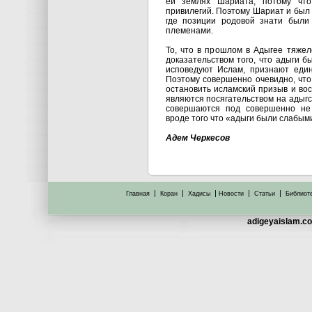
ей землях Шариата, потому чт
привилегий. Поэтому Шариат и был 
где позиции родовой знати были
племенами.
То, что в прошлом в Адыгее тяжел
доказательством того, что адыги 
исповедуют Ислам, признают един
Поэтому совершенно очевидно, что
остановить исламский призыв и во
являются посягательством на адыгс
совершаются под совершенно не
вроде того что «адыги были слабым
Адем Черкесов
|
|
|
|
|
Главная
Коран
Хадисы
Новости
Статьи
Библиот
adigeyaislam.co