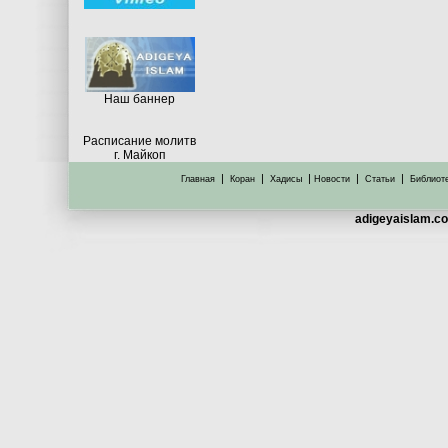
Hаш баннер
Расписание молитв
г. Майкоп
|
|
|
|
|
Главная
Коран
Хадисы
Новости
Статьи
Библиот
adigeyaislam.co