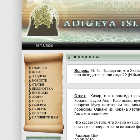
08/08/2026
В о п р о с ы
ГЛАВНАЯ
Вопрос:
№ 75. Правда ли, что Хизи
КОРАН
пор находится среди людей? (И был
ХАДИСЫ
НОВОСТИ
СТАТЬИ
БИБЛИОТЕКА
ВОПРОСЫ
Ответ:
Хизир, о котором идёт ре
АУДИО
Коране, в суре Аль - Каф повеству
ВИДЕО
пророка Мусу некоторым знаниям.
ГАЛЕРЕЯ
пророком. Однако из Корана явств
СКАЧАТЬ
Аллахом знаниями.
ССЫЛКИ
НАПИШИТЕ НАМ
Что касается того, что Хизир жив до
почвы и не опирается ни на какие ф
Рамадан Цей