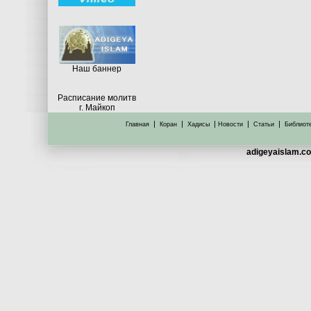
Hаш баннер
Расписание молитв
г. Майкоп
|
|
|
|
|
Главная
Коран
Хадисы
Новости
Статьи
Библиот
adigeyaislam.co