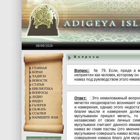
08/08/2026
В о п р о с ы
ГЛАВНАЯ
Вопрос:
№ 79. Если, придя в м
КОРАН
неприятен как человек, которому он
ХАДИСЫ
намаз под руководством этого имам
НОВОСТИ
СТАТЬИ
БИБЛИОТЕКА
ВОПРОСЫ
АУДИО
Ответ:
: Это немаловажный вопрос
ВИДЕО
мечетях неоднократно возникают с
ГАЛЕРЕЯ
и намерения, однако этого недоста
СКАЧАТЬ
благие мысли и намерения должн
ССЫЛКИ
мусульманин пришел мечеть, то
НАПИШИТЕ НАМ
независимо от своих личных сим
мусульмане считают данного имама
намаз во главе паствы (это мнени
мусульмане совершать намаз вслед з
совершение намаза благо для мусу