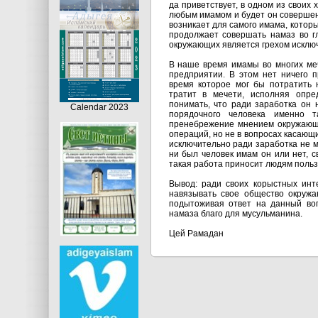
да приветствует, в одном из своих 
любым имамом и будет он совершен
возникает для самого имама, котор
продолжает совершать намаз во г
окружающих является грехом исключ
В наше время имамы во многих меч
предприятии. В этом нет ничего п
время которое мог бы потратить 
тратит в мечети, исполняя опр
понимать, что ради заработка он
Calendar 2023
порядочного человека именно 
пренебрежение мнением окружающи
операций, но не в вопросах касающ
исключительно ради заработка не м
ни был человек имам он или нет, 
такая работа приносит людям польз
Вывод: ради своих корыстных ин
навязывать свое общество окруж
подытоживая ответ на данный воп
намаза благо для мусульманина.
Цей Рамадан