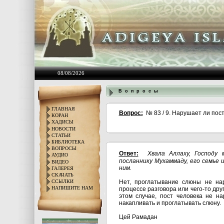
08/08/2026
В о п р о с ы
ГЛАВНАЯ
Вопрос:
№ 83 / 9. Нарушает ли пос
КОРАН
ХАДИСЫ
НОВОСТИ
СТАТЬИ
БИБЛИОТЕКА
ВОПРОСЫ
Ответ:
Хвала Аллаху, Господу
АУДИО
посланнику Мухаммаду, его семье 
ВИДЕО
ним.
ГАЛЕРЕЯ
СКАЧАТЬ
Нет, проглатывание слюны не нар
ССЫЛКИ
НАПИШИТЕ НАМ
процессе разговора или чего-то дру
этом случае, пост человека не н
накапливать и проглатывать слюну.
Цей Рамадан