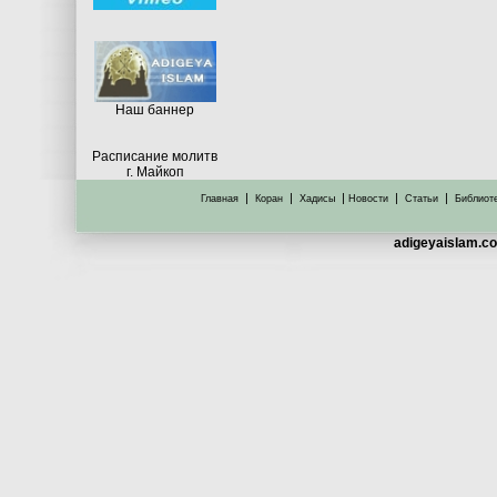
Hаш баннер
Расписание молитв
г. Майкоп
|
|
|
|
|
Главная
Коран
Хадисы
Новости
Статьи
Библиот
adigeyaislam.co