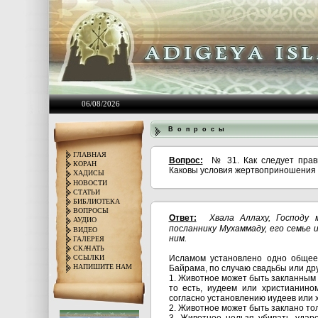
06/08/2026
В о п р о с ы
ГЛАВНАЯ
Вопрос:
№ 31. Как следует прав
КОРАН
Каковы условия жертвоприношения и
ХАДИСЫ
НОВОСТИ
СТАТЬИ
БИБЛИОТЕКА
ВОПРОСЫ
Ответ:
Хвала Аллаху, Господу
АУДИО
посланнику Мухаммаду, его семье 
ВИДЕО
ним.
ГАЛЕРЕЯ
СКАЧАТЬ
Исламом установлено одно общее
ССЫЛКИ
НАПИШИТЕ НАМ
Байрама, по случаю свадьбы или дру
1. Животное может быть закланным
то есть, иудеем или христианином
согласно установлению иудеев или х
2. Животное может быть заклано то