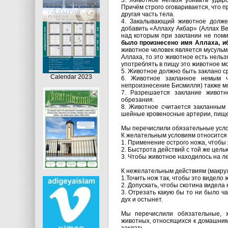
3. Животное нельзя убивать ударо
Причём строго оговаривается, что п
другая часть тела.
4. Закалывающий животное долже
добавить «Аллаху Акбар» (Аллах В
над которым при заклании не пом
было произнесено имя Аллаха, иб
животное человек является мусульм
Аллаха, то это животное есть нельз
употреблять в пищу это животное м
5. Животное должно быть заклано с
Calendar 2023
6. Животное закланное немым ч
непроизнесение Бисмилля) также мо
7. Разрешается заклание животн
обрезания.
8. Животное считается закланным 
шейные кровеносные артерии, пище
Мы перечислили обязательные усло
К желательным условиям относится 
1. Применение острого ножа, чтобы
2. Быстрота действий с той же цель
3. Чтобы животное находилось на ле
К нежелательным действиям (макрух
1.Точить нож так, чтобы это видело 
2. Допускать, чтобы скотина видела 
3. Отрезать какую бы то ни было ч
дух и остынет.
Мы перечислили обязательные, 
животных, относящихся к домашним