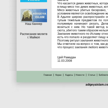
заклать.
Что касается диких животных, кото
в пищу мясо тех диких животных, ко
Мясо животных убитых бескровно,
условием является освобождение живо
В Адыгее широко распространён об
тупым тяжёлым предметом по голо
полуживую начинают резать. Дела
Hаш баннер
возиться с ним. Но такой метод 
скота, убитого таким образом нельз
Заклание животного по Исламу отно
Расписание молитв
есть что попало и разделяет пищу 
г. Майкоп
Поэтому ритуал заклания животного
Мы ответили на вопрос о том, как 
что процесс заклания любого животн
Цей Рамадан
11.03.2008
|
|
|
|
|
Главная
Коран
Хадисы
Новости
Статьи
Библиот
adigeyaislam.co