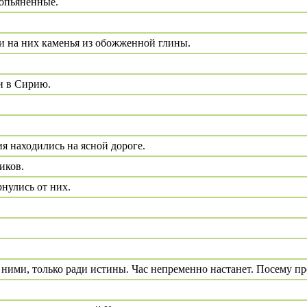
 опьяненные.
и на них каменья из обожженной глины.
и в Сирию.
я находились на ясной дороге.
иков.
нулись от них.
 ними, только ради истины. Час непременно настанет. Посему п