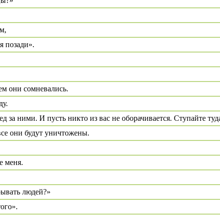
цы?»
.
м,
я позади».
.
чем они сомневались.
ду.
 за ними. И пусть никто из вас не оборачивается. Ступайте туда
все они будут уничтожены.
е меня.
рывать людей?»
того».