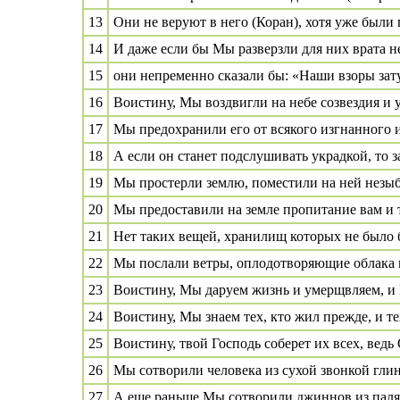
13
Они не веруют в него (Коран), хотя уже был
14
И даже если бы Мы разверзли для них врата н
15
они непременно сказали бы: «Наши взоры зат
16
Воистину, Мы воздвигли на небе созвездия и у
17
Мы предохранили его от всякого изгнанного 
18
А если он станет подслушивать украдкой, то з
19
Мы простерли землю, поместили на ней незыб
20
Мы предоставили на земле пропитание вам и т
21
Нет таких вещей, хранилищ которых не было 
22
Мы послали ветры, оплодотворяющие облака вод
23
Воистину, Мы даруем жизнь и умерщвляем, и
24
Воистину, Мы знаем тех, кто жил прежде, и те
25
Воистину, твой Господь соберет их всех, вед
26
Мы сотворили человека из сухой звонкой гли
27
А еще раньше Мы сотворили джиннов из паля