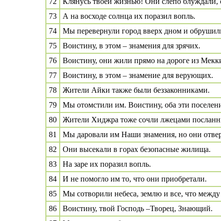
72
Клянусь твоей жизнью! Они слепо блуждали,
73
А на восходе солнца их поразил вопль.
74
Мы перевернули город вверх дном и обрушил
75
Воистину, в этом – знамения для зрячих.
76
Воистину, они жили прямо на дороге из Мекк
77
Воистину, в этом – знамение для верующих.
78
Жители Айки также были беззаконниками.
79
Мы отомстили им. Воистину, оба эти поселени
80
Жители Хиджра тоже сочли лжецами посланн
81
Мы даровали им Наши знамения, но они отвер
82
Они высекали в горах безопасные жилища.
83
На заре их поразил вопль.
84
И не помогло им то, что они приобретали.
85
Мы сотворили небеса, землю и все, что между
86
Воистину, твой Господь –Творец, Знающий.