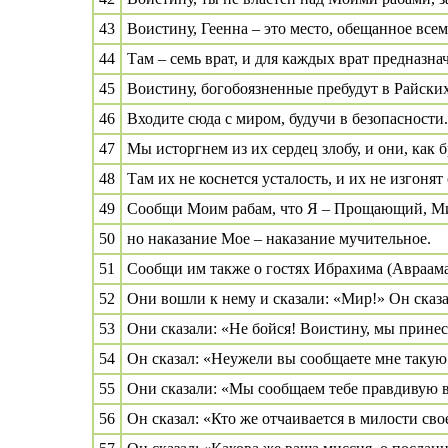
43
Воистину, Геенна – это место, обещанное всем
44
Там – семь врат, и для каждых врат предназна
45
Воистину, богобоязненные пребудут в Райских
46
Входите сюда с миром, будучи в безопасности.
47
Мы исторгнем из их сердец злобу, и они, как б
48
Там их не коснется усталость, и их не изгонят 
49
Сообщи Моим рабам, что Я – Прощающий, М
50
но наказание Мое – наказание мучительное.
51
Сообщи им также о гостях Ибрахима (Авраама
52
Они вошли к нему и сказали: «Мир!» Он сказа
53
Они сказали: «Не бойся! Воистину, мы принес
54
Он сказал: «Неужели вы сообщаете мне такую 
55
Они сказали: «Мы сообщаем тебе правдивую ве
56
Он сказал: «Кто же отчаивается в милости сво