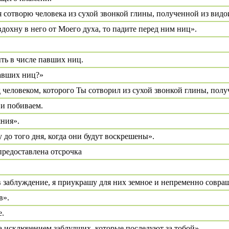
 я сотворю человека из сухой звонкой глины, полученной из вид
дохну в него от Моего духа, то падите перед ним ниц».
ть в числе павших ниц.
павших ниц?»
д человеком, которого Ты сотворил из сухой звонкой глины, пол
 и побиваем.
яния».
 до того дня, когда они будут воскрешены».
 предоставлена отсрочка
 в заблуждение, я приукрашу для них земное и непременно совращ
в».
е.
а исключением заблудших, которые последуют за тобой».