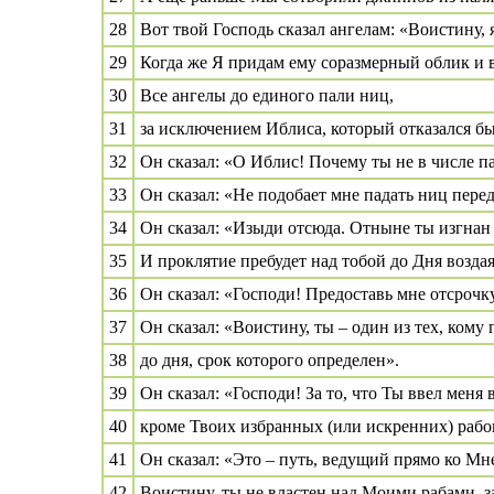
28
Вот твой Господь сказал ангелам: «Воистину,
29
Когда же Я придам ему соразмерный облик и в
30
Все ангелы до единого пали ниц,
31
за исключением Иблиса, который отказался бы
32
Он сказал: «О Иблис! Почему ты не в числе 
33
Он сказал: «Не подобает мне падать ниц пере
34
Он сказал: «Изыди отсюда. Отныне ты изгнан
35
И проклятие пребудет над тобой до Дня возда
36
Он сказал: «Господи! Предоставь мне отсрочку
37
Он сказал: «Воистину, ты – один из тех, кому
38
до дня, срок которого определен».
39
Он сказал: «Господи! За то, что Ты ввел меня
40
кроме Твоих избранных (или искренних) рабо
41
Он сказал: «Это – путь, ведущий прямо ко Мн
42
Воистину, ты не властен над Моими рабами, з