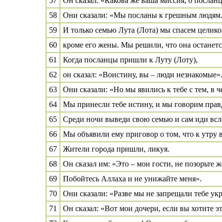
57
Он сказал: «Какова же ваша миссия, о послан
58
Они сказали: «Мы посланы к грешным людям
59
И только семью Лута (Лота) мы спасем целико
60
кроме его жены. Мы решили, что она останетс
61
Когда посланцы пришли к Луту (Лоту),
62
он сказал: «Воистину, вы – люди незнакомые»
63
Они сказали: «Но мы явились к тебе с тем, в 
64
Мы принесли тебе истину, и мы говорим прав
65
Среди ночи выведи свою семью и сам иди вслед
66
Мы объявили ему приговор о том, что к утру 
67
Жители города пришли, ликуя.
68
Он сказал им: «Это – мои гости, не позорьте ж
69
Побойтесь Аллаха и не унижайте меня».
70
Они сказали: «Разве мы не запрещали тебе ук
71
Он сказал: «Вот мои дочери, если вы хотите э