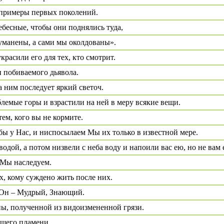
и примеры первых поколений.
ебесные, чтобы они поднялись туда,
уманены, а сами мы околдованы».
красили его для тех, кто смотрит.
и побиваемого дьявола.
а ним последует яркий светоч.
лемые горы и взрастили на ней в меру всякие вещи.
ем, кого вы не кормите.
бы у Нас, и ниспосылаем Мы их только в известной мере.
ой, а потом низвели с неба воду и напоили вас ею, но не вам е
 Мы наследуем.
х, кому суждено жить после них.
ь Он – Мудрый, Знающий.
ны, полученной из видоизмененной грязи.
щего пламени.