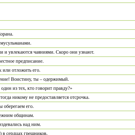
Корана.
 мусульманами.
ми и увлекаются чаяниями. Скоро они узнают.
вестное предписание.
 или отложить его.
ение! Воистину, ты – одержимый.
 один из тех, кто говорит правду?»
тогда никому не предоставляется отсрочка.
 оберегаем его.
режним общинам.
издевались над ним.
) в сердцах грешников.