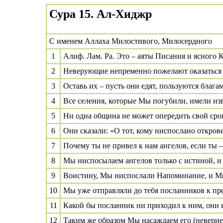
Сура 15. Aл-Xиджp
С именем Аллаха Милостивого, Милосердного
1
Алиф. Лам. Ра. Это – аяты Писания и ясного 
2
Неверующие непременно пожелают оказаться
3
Оставь их – пусть они едят, пользуются блага
4
Все селения, которые Мы погубили, имели из
5
Ни одна община не может опередить свой срок
6
Они сказали: «О тот, кому ниспослано откров
7
Почему ты не привел к нам ангелов, если ты –
8
Мы ниспосылаем ангелов только с истиной, и 
9
Воистину, Мы ниспослали Напоминание, и Мы
10
Мы уже отправляли до тебя посланников к п
11
Какой бы посланник ни приходил к ним, они 
12
Таким же образом Мы насаждаем его (неверие