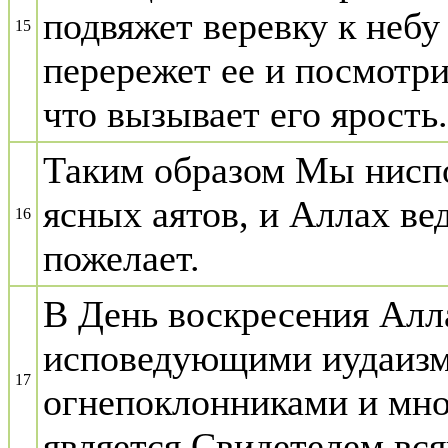
подвяжет веревку к небу 
15
перережет ее и посмотрит
что вызывает его ярость.
Таким образом Мы ниспо
ясных аятов, и Аллах ве
16
пожелает.
В День воскресения Алл
исповедующими иудаизм,
17
огнепоклонниками и мно
является Свидетелем вся