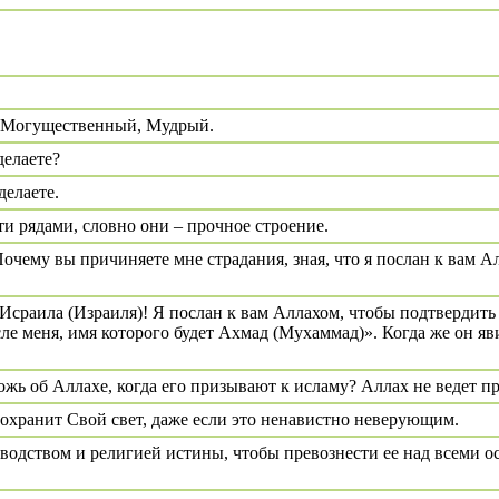
н – Могущественный, Мудрый.
делаете?
делаете.
ти рядами, словно они – прочное строение.
очему вы причиняете мне страдания, зная, что я послан к вам А
Исраила (Израиля)! Я послан к вам Аллахом, чтобы подтвердить п
ле меня, имя которого будет Ахмад (Мухаммад)». Когда же он яв
ожь об Аллахе, когда его призывают к исламу? Аллах не ведет 
сохранит Свой свет, даже если это ненавистно неверующим.
водством и религией истины, чтобы превознести ее над всеми о