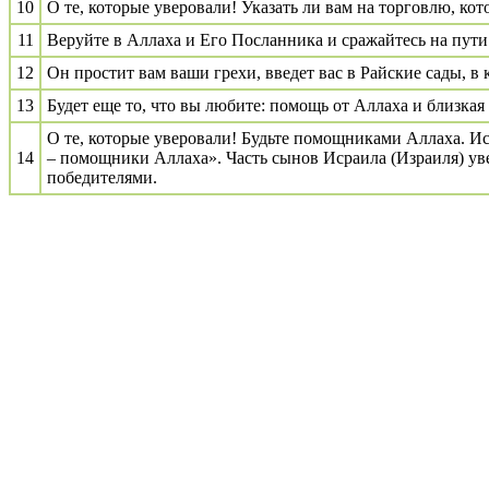
10
О те, которые уверовали! Указать ли вам на торговлю, кот
11
Веруйте в Аллаха и Его Посланника и сражайтесь на пути
12
Он простит вам ваши грехи, введет вас в Райские сады, в
13
Будет еще то, что вы любите: помощь от Аллаха и близка
О те, которые уверовали! Будьте помощниками Аллаха. И
14
– помощники Аллаха». Часть сынов Исраила (Израиля) увер
победителями.