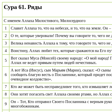
Сура 61. Ряды
С именем Аллаха Милостивого, Милосердного
1
Славит Аллаха то, что на небесах, и то, что на земле. О
2
О те, которые уверовали! Почему вы говорите то, чего не 
3
Велика ненависть Аллаха к тому, что говорите то, чего не 
4
Воистину, Аллах любит тех, которые сражаются на Его пу
Вот сказал Муса (Моисей) своему народу: «О мой народ! П
5
Аллах не ведет прямым путем людей нечестивых.
А вот Иса (Иисус), сын Марьям (Марии), сказал: «О сыны 
6
сообщить благую весть о Посланнике, который придет пос
очевидное колдовство».
7
Кто же может быть несправедливее того, кто измышляет л
8
Они хотят погасить свет Аллаха своими ртами, но Аллах 
Он – Тот, Кто отправил Своего Посланника с верным руко
9
многобожникам.