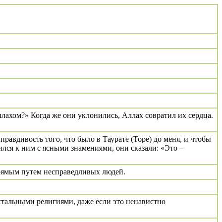
ллахом?» Когда же они уклонились, Аллах совратил их сердца.
равдивость того, что было в Таурате (Торе) до меня, и чтобы
ился к ним с ясными знамениями, они сказали: «Это –
прямым путем несправедливых людей.
стальными религиями, даже если это ненавистно