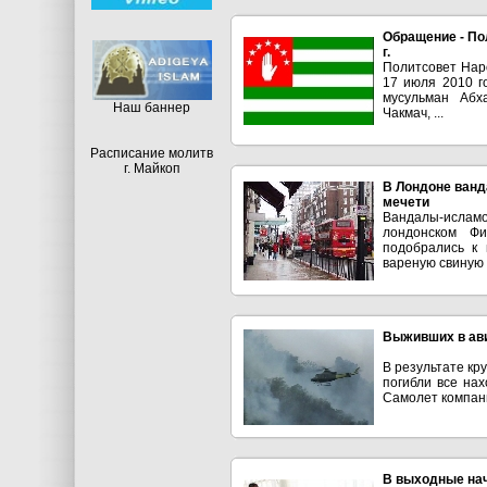
Обращение - По
г.
Политсовет Нар
17 июля 2010 г
мусульман Абх
Hаш баннер
Чакмач, ...
Расписание молитв
г. Майкоп
В Лондоне ванд
мечети
Вандалы-ислам
лондонском Ф
подобрались к 
вареную свиную г
Выживших в ав
В результате кр
погибли все на
Самолет компани
В выходные нач