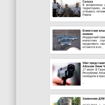
Салаха
В воскресенье 
территориях, о
отбывать пятим
Рамла.
Египетские вла
конвою
Иорданский гума
египетских сл
продолжить сво
остаются в по...
Убит представи
Абхазия Эмик Ч
17 июля. В Гагр
Республики Абх
сообщили в прес
...
Заявление ДУМ