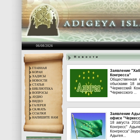
06/08/2026
Н о в о с т и
ГЛАВНАЯ
Заявление "Хаб
КОРАН
Конгресса"
ХАДИСЫ
Общественная о
НОВОСТИ
обысками 18 а
СТАТЬИ
"Черкесский Ко
БИБЛИОТЕКА
"Черкесского ...
ВОПРОСЫ
АУДИО
ВИДЕО
ГАЛЕРЕЯ
СКАЧАТЬ
Заявление Адыг
ССЫЛКИ
НАПИШИТЕ НАМ
офисе "Черкесс
18 августа 201
Конгресс" Адыг
Конгресса" Заур
Адыгея...