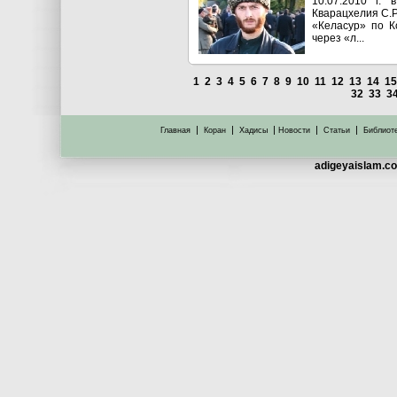
10.07.2010 г.
Кварацхелия С.Р
«Келасур» по К
через «л...
1
2
3
4
5
6
7
8
9
10
11
12
13
14
1
32
33
3
|
|
|
|
|
Главная
Коран
Хадисы
Новости
Статьи
Библиот
adigeyaislam.co