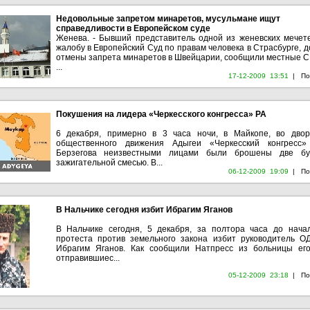
Недовольные запретом минаретов, мусульмане ищут
справедливости в Европейском суде
Женева. - Бывший представитель одной из женевских мечет
жалобу в Европейский Суд по правам человека в Страсбурге, 
отмены запрета минаретов в Швейцарии, сообщили местные 
...
17-12-2009 13:51
|
По
Покушения на лидера «Черкесского конгресса» РА
6 декабря, примерно в 3 часа ночи, в Майкопе, во дво
общественного движения Адыгеи «Черкесский конгресс
Берзегова неизвестными лицами были брошены две бу
зажигательной смесью. В...
06-12-2009 19:09
|
По
В Нальчике сегодня избит Ибрагим Яганов
В Нальчике сегодня, 5 декабря, за полтора часа до нача
протеста против земельного закона избит руководитель О
Ибрагим Яганов. Как сообщили Натпресс из больницы его
отправившиес...
05-12-2009 23:18
|
По