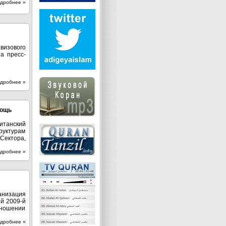
дробнее »
визового
а пресс-
дробнее »
мощь
итанский
руктурам
Сектора,
дробнее »
низация
й 2009-й
тношении
дробнее »