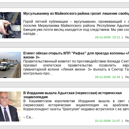
Мусульманину из Майкопского района грозит лишение своб
Герой летней публикации – мусульманин, проживающий с 
поселке Меркулаевка Майкопского района Республики Адыгеи
Бжецев уже почти месяц находится под следствием. Мы уже со
нападе...
29-12-2009 15:12
|
По
Египет обязан открыть КПП "Рафах" для проезда колонны «
жизни- 3»
Правительственный комитет по противодействию блокаде Сект
призвал египетское правительство позволить евро
гуманитарной колоне «Линия жизни- 3» въехать в Сектор Га
контрольно-про...
26-12-2009 22:19
|
По
В Иордании вышла Адыгская (черкесская) историческая
энциклопедия
В Хашимитском королевстве Иордания вышла в свет А
(черкесская) историческая энциклопедия на арабском
Корреспондент газеты "Шапсугия" недавно встретился с ее авт
– Са...
22-12-2009 21:07
|
По