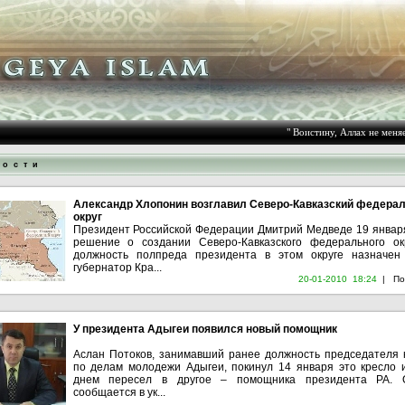
" Воистину, Аллах не меняет п
 о с т и
Александр Хлопонин возглавил Северо-Кавказский федера
округ
Президент Российской Федерации Дмитрий Медведе 19 январ
решение о создании Северо-Кавказского федерального ок
должность полпреда президента в этом округе назначе
губернатор Кра...
20-01-2010 18:24
|
По
У президента Адыгеи появился новый помощник
Аслан Потоков, занимавший ранее должность председателя 
по делам молодежи Адыгеи, покинул 14 января это кресло 
днем пересел в другое – помощника президента РА. 
сообщается в ук...