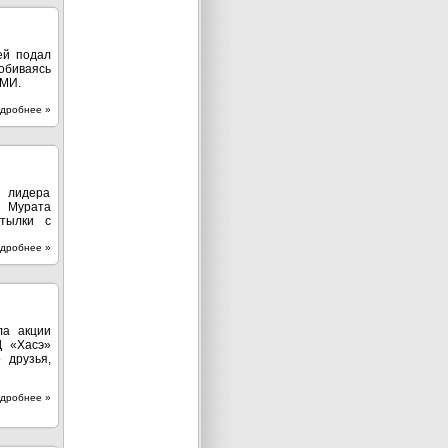
ей подал
добиваясь
СМИ.
дробнее »
р лидера
» Мурата
тылки с
дробнее »
ла акции
Д «Хасэ»
 друзья,
дробнее »