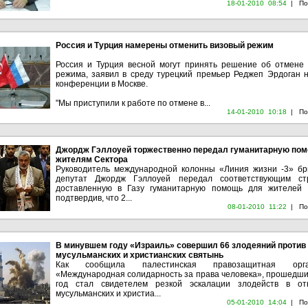
18-01-2010 08:54
|
По
Россия и Турция намерены отменить визовый режим
Россия и Турция весной могут принять решение об отмене 
режима, заявил в среду турецкий премьер Реджеп Эрдоган н
конференции в Москве.
"Мы приступили к работе по отмене в...
14-01-2010 10:18
|
По
Джордж Гэллоуей торжественно передал гуманитарную по
жителям Сектора
Руководитель международной колонны «Линия жизни -3» бр
депутат Джордж Гэллоуей передал соответствующим ст
доставленную в Газу гуманитарную помощь для жителей 
подтвердив, что 2...
08-01-2010 11:22
|
По
В минувшем году «Израиль» совершил 66 злодеяний против
мусульманских и христианских святынь
Как сообщила палестинская правозащитная орга
«Международная солидарность за права человека», прошедши
год стал свидетелем резкой эскалации злодейств в о
мусульманских и христиа...
05-01-2010 14:04
|
По