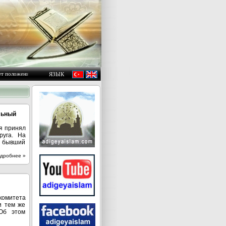
оложения людей, пока они не изменят самих себя " «Гром:11»
ЯЗЫК
льный
я принял
руга. На
н бывший
дробнее »
комитета
и тем же
Об этом