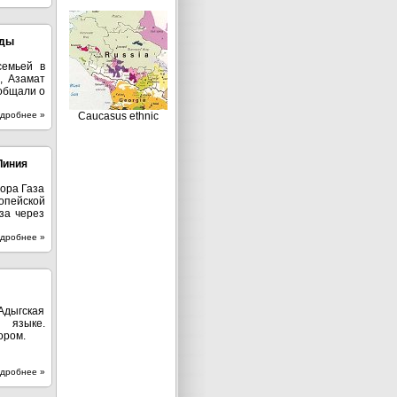
оды
семьей в
, Азамат
общали о
дробнее »
Caucasus ethnic
Линия
ора Газа
пейской
за через
дробнее »
дыгская
 языке.
ором.
дробнее »