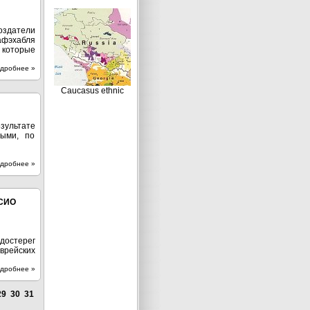
оздатели
афэхабля
которые
дробнее »
Caucasus ethnic
зультате
ными, по
дробнее »
СИО
достерег
врейских
дробнее »
29
30
31