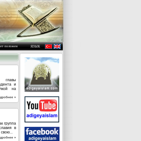
 положения людей, пока они не изменят самих себя " «Гром:11»
ЯЗЫК
о главы
идента и
лкой на
дробнее »
ак группа
славия в
свою...
дробнее »