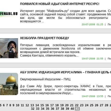
ПОЯВИЛСЯ НОВЫЙ АДЫГСКИЙ ИНТЕРНЕТ РЕСУРС!
Интернет ресурс "Мафэхабль.ру" создан для всех адыгов. С
сайта, основной задачей перед собой ставят: продвижение М
как аула, где могли бы обосноваться репатрианты 
возвращаются ...
20-07-2008 01:25
|
По
ХЕЗБОЛЛА ПРАЗДНУЕТ ПОБЕДУ
Пятерых ливанцев, освобожденных израильтянами в ре
соглашения с движением Хезболла об обмене заключен
возвращении домой встречали как героев.
Самира Кантара, обвиняемого израиль...
19-07-2008 21:55
|
По
АБУ ЗУХРИ: ИУДАИЗАЦИЯ ИЕРУСАЛИМА – ГЛАВНАЯ ЦЕЛЬ 
Оккупированный Иерусалим – ПИЦ
Д-р Сами Абу Зухри, пресс-секретарь ХАМАС в Газе, пре
оккупационные власти от строительства незаконных е
поселений в оккупированном Иерус...
19-07-2008 13:55
|
По
5
6
7
8
9
10
11
12
13
14
15
16
17
18
19
20
21
22
23
24
25
26
27
28
32
33
34
35
36
37
38
39
40
41