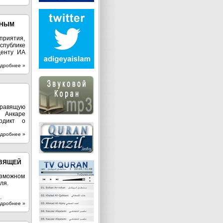
ННЫМ
приятия,
спублике
денту ИА
дробнее »
правящую
 Анкаре
рдикт о
дробнее »
АВЯЩЕЙ
озможном
ля.
.
дробнее »