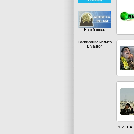
Hаш баннер
Расписание молитв
г. Майкоп
1
2
3
4