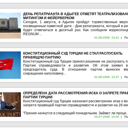
ДЕНЬ РЕПАТРИАНТА В АДЫГЕЕ ОТМЕТЯТ ТЕАТРАЛИЗОВА
МИТИНГОМ И ФЕЙЕРВЕРКОМ
Сегодня, 1 августа, в Адыгее пройдут торжественные меро
посвященные памятной дате - Дню репатрианта, который в ре
будет отмечаться в десятый раз. Как сообщили корреспон
REGNUM ...
01-08-2008 15:41
|
По
КОНСТИТУЦИОННЫЙ СУД ТУРЦИИ НЕ СТАЛ РАСПУСКАТЬ
ПРАВЯЩУЮ ПАРТИЮ
Конституционный суд Турции принял решение не распускать 
Партию справедливости и развития. Об этом заявил в
председатель суда. В отношении партии вынесен ве
сокращении наполовину...
01-08-2008 15:37
|
По
ОПРЕДЕЛЕНА ДАТА РАССМОТРЕНИЯ ИСКА О ЗАПРЕТЕ ПР
ПАРТИИ ТУРЦИИ
Конституционный суд Турции назначил рассмотрение иска о в
запрете правящей партии справедливости и развития на 28 ию
"Прения начнутся в следующий понедельник. Займет ли проце..
24-07-2008 15:00
|
По