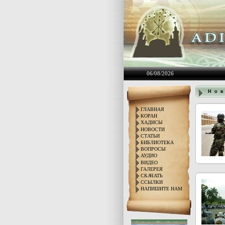
06/08/2026
Н о в
ГЛАВНАЯ
КОРАН
ХАДИСЫ
НОВОСТИ
СТАТЬИ
БИБЛИОТЕКА
ВОПРОСЫ
АУДИО
ВИДЕО
ГАЛЕРЕЯ
СКАЧАТЬ
ССЫЛКИ
НАПИШИТЕ НАМ