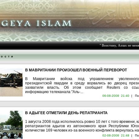
" Воистину, Аллах не меняет
 о с т и
В МАВРИТАНИИ ПРОИЗОШЕЛ ВОЕННЫЙ ПЕРЕВОРОТ
В Мавритании войска под управлением уволенног
президентской гвардии в среду ворвались во дворец през
захватили власть. Об этом сообщает Reuters со ссы
информацию телеканала "Аль-...
06-08-2008 21:40
|
По
В АДЫГЕЕ ОТМЕТИЛИ ДЕНЬ РЕПАТРИАНТА
1 августа 2008 года исполнилось ровно 10 лет с того времени, к
репатриантов адыгов из автономного края Республики Юго
количестве 169 человек из-за военного конфликта вернулась на 
02-08-2008 21:48
|
По