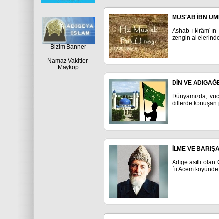
MUS'AB İBN UMEY
Ashab-ı kirâm´ın
zengin ailelerinde
Bizim Banner
Namaz Vakitleri
Maykop
DİN VE ADIGAĞE
Dünyamızda, vücut
dillerde konuşan p
İLME VE BARIŞ
Adıge asıllı olan
´ri Acem köyünde