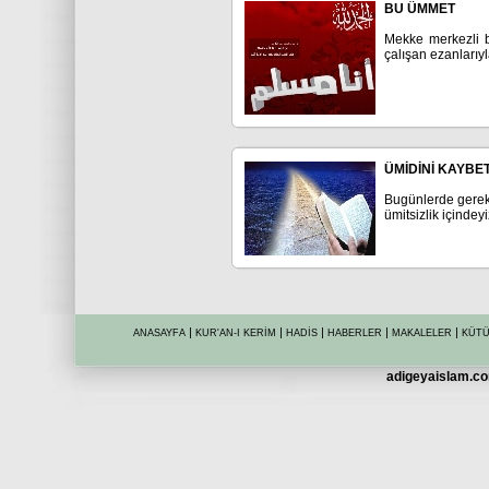
BU ÜMMET
Mekke merkezli b
çalışan ezanlarıyl
ÜMİDİNİ KAYBE
Bugünlerde gerek
ümitsizlik içindeyi
|
|
|
|
|
ANASAYFA
KUR'AN-I KERİM
HADİS
HABERLER
MAKALELER
KÜT
adigeyaislam.com