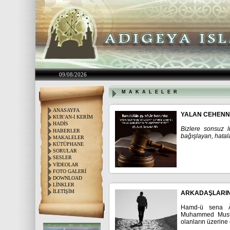
09/08/2026
M A K A L E L E R
ANASAYFA
YALAN CEHEN
KUR'AN-I KERİM
HADİS
Bizlere sonsuz 
HABERLER
bağışlayan, hata
MAKALELER
KÜTÜPHANE
SORULAR
SESLER
VİDEOLAR
FOTO GALERİ
DOWNLOAD
LİNKLER
İLETİŞİM
ARKADAŞLARIN
Hamd-ü sena Âl
Muhammed Mustaf
olanların üzerine 