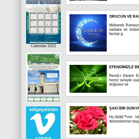
ORUCUN VE RAM
Mübarek Ramazan a
sadaka ve bütün 
farzlar g
Calendar 2022
EFENDİMİZLE B
Resûl-i Ekrem Ef
horoz sesiyle uya
doğrulur ve
ŞAKİ BİR DÜNY
Hz.Aliâ€™nin hil
dönemlerinin başl